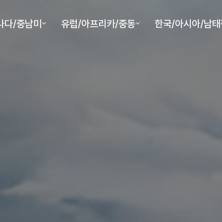
나다/중남미
유럽/아프리카/중동
한국/아시아/남