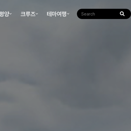
태평양
크루즈
테마여행