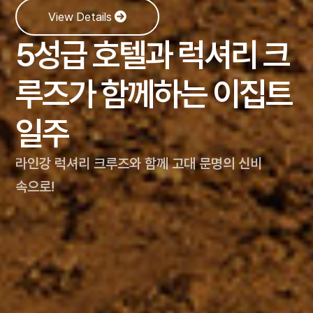
View Details
View Details
View Details
그랜드 유럽 4개국 럭셔
울룰루, 태즈매니아가
5성급 호텔과 럭셔리 크
View Details
리 리버 크루즈
View Details
[명품]동남아시아, 일본
포함된 호주, 뉴질랜드
루즈가 함께하는 이집트
[프랑스길] 산티아고 순
유럽 4개국(네덜란드, 독일, 오스트리아, 헝가리)의
골프여행
일주
일주
라인강, 마인강,
례길 9일
그리고 다뉴브 강을 가로지르는 최고급 유럽 리버
세계적인 프로선수들이 디자인한 명품
뉴질랜드의 청정 자연, 호주의 웅장함까지 포함된
라인강 럭셔리 크루즈와 함께 고대 문명의 신비
성 야고보의 발자취를 느끼며 감동의 순례길 체험
크루즈
골프코스에서의 라운딩
완벽한 여정!
속으로!