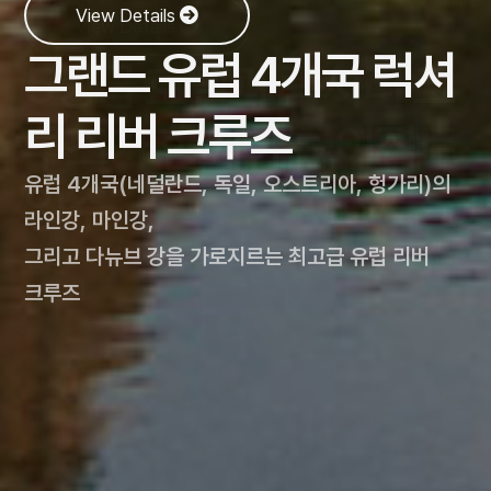
View Details
View Details
View Details
그랜드 유럽 4개국 럭셔
5성급 호텔과 럭셔리 크
울룰루, 태즈매니아가
View Details
리 리버 크루즈
View Details
루즈가 함께하는 이집트
[명품]동남아시아, 일본
포함된 호주, 뉴질랜드
[프랑스길] 산티아고 순
유럽 4개국(네덜란드, 독일, 오스트리아, 헝가리)의
일주
골프여행
일주
라인강, 마인강,
례길 9일
라인강 럭셔리 크루즈와 함께 고대 문명의 신비
그리고 다뉴브 강을 가로지르는 최고급 유럽 리버
세계적인 프로선수들이 디자인한 명품
뉴질랜드의 청정 자연, 호주의 웅장함까지 포함된
속으로!
크루즈
골프코스에서의 라운딩
완벽한 여정!
성 야고보의 발자취를 느끼며 감동의 순례길 체험