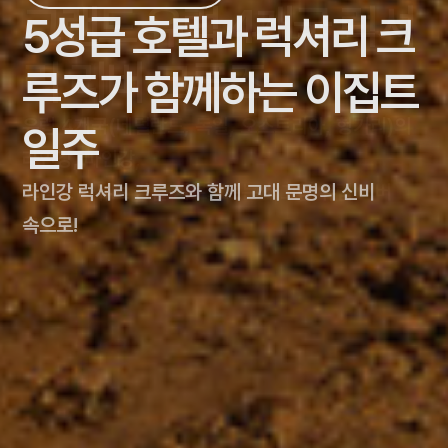
그랜드 유럽 4개국 럭셔
5성급 호텔과 럭셔리 크
울룰루, 태즈매니아가
View Details
리 리버 크루즈
View Details
루즈가 함께하는 이집트
포함된 호주, 뉴질랜드
[명품]동남아시아, 일본
[프랑스길] 산티아고 순
유럽 4개국(네덜란드, 독일, 오스트리아, 헝가리)의
일주
일주
골프여행
라인강, 마인강,
례길 9일
그리고 다뉴브 강을 가로지르는 최고급 유럽 리버
라인강 럭셔리 크루즈와 함께 고대 문명의 신비
뉴질랜드의 청정 자연, 호주의 웅장함까지 포함된
세계적인 프로선수들이 디자인한 명품
성 야고보의 발자취를 느끼며 감동의 순례길 체험
크루즈
속으로!
완벽한 여정!
골프코스에서의 라운딩